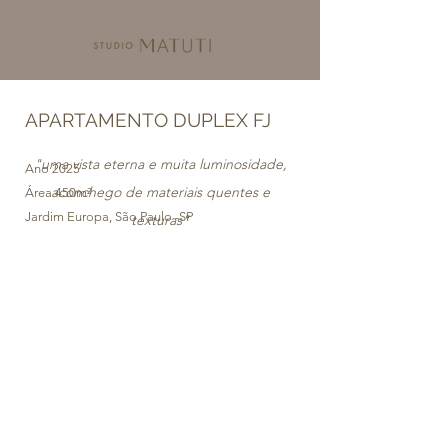
APARTAMENTO DUPLEX FJ
"uma vista eterna e muita luminosidade,
Ano 2025
aconchego de materiais quentes e
Área 450m²
Jardim Europa, São Paulo -SP
texturas
"